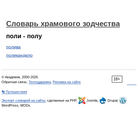
Словарь храмового зодчества
поли - полу
полива
поликандило
© Академик, 2000-2026
18+
Обратная связь:
Техподдержка
,
Реклама на сайте
👣 Путешествия
Экспорт словарей на сайты
, сделанные на PHP,
Joomla,
Drupal,
WordPress, MODx.